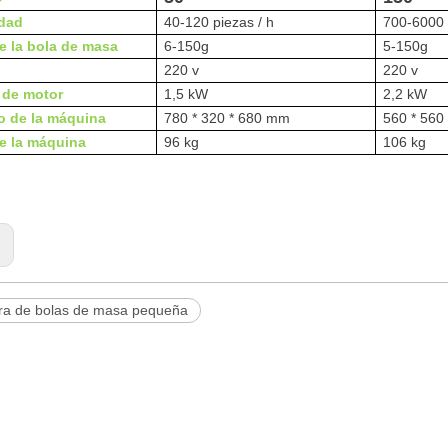
dad
40-120 piezas / h
700-6000 
e la bola de masa
6-150g
5-150g
220 v
220 v
 de motor
1,5 kW
2,2 kW
 de la máquina
780 * 320 * 680 mm
560 * 560
e la máquina
96 kg
106 kg
:
ra de bolas de masa pequeña