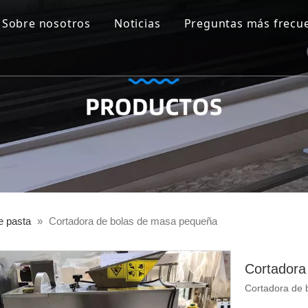
Sobre nosotros
Noticias
Preguntas más frecu
 pasta
 carne
 embalaje
getal
inas
e pasta
»
Cortadora de bolas de masa pequeña
Cortadora
Cortadora de