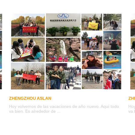
ZHENGZHOU ASLAN
ZH
Hoy volvemos de las vacaciones de año nuevo. Aquí todo
Hoy
va bien. Es alrededor de ...
va 