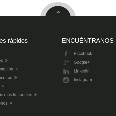
es rápidos
ENCUÉNTRANOS 
Facebook
os
Google+
ntación
Linkedin
osotros
Instagram
s
as más frecuentes
enos