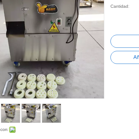
Cantidad:
Añ
 con: