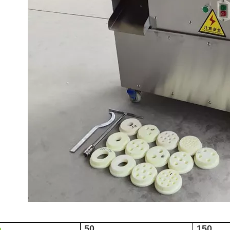
50
150
o