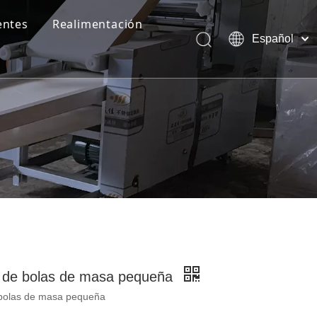
entes
Realimentación
Español
English
Pусский
 de bolas de masa pequeña
 bolas de masa pequeña