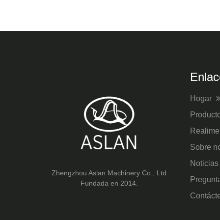
Enlac
Hogar
Product
Realime
Sobre n
Noticia
Zhengzhou Aslan Machinery Co., Ltd
Pregunt
Fundada en 2014.
Contáct