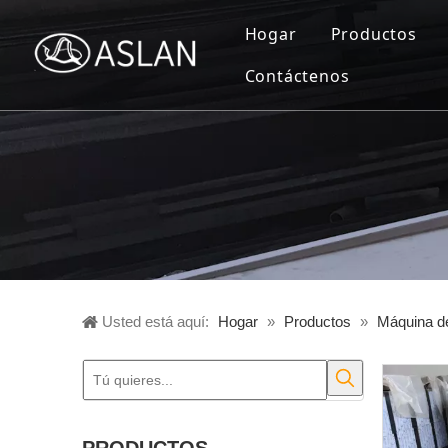
Hogar
Productos
Contáctenos
Máquina de
Máquina de
Máquina de
Máquina ve
Otras maqu
Usted está aquí:
Hogar
»
Productos
»
Máquina d