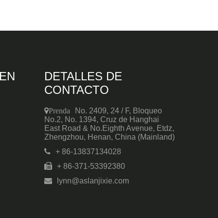
EN
DETALLES DE
CONTACTO
Prenda
No. 2409, 24 / F, Bloqueo
No.2, No. 1394, Cruz de Hanghai
East Road & No.Eighth Avenue, Etdz,
Zhengzhou, Henan, China (Mainland)
+ 86-13837134028
+ 86-371-53392380

lynn@aslanjixie.com