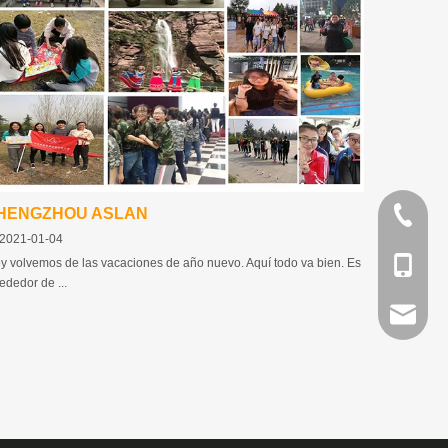
HENGZHOU ASLAN
86-371-
2021-01-04
y volvemos de las vacaciones de año nuevo. Aquí todo va bien. Es
86-1383
rededor de ...
lynn@asl