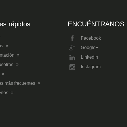
es rápidos
ENCUÉNTRANOS 
Facebook
os
Google+
ntación
Linkedin
osotros
Instagram
s
as más frecuentes
enos