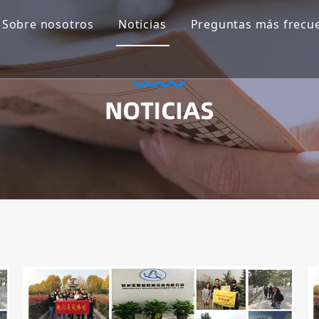
Sobre nosotros
Noticias
Preguntas más frecu
 pasta
 carne
 embalaje
getal
inas