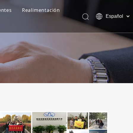
entes
Realimentación
Español
English
Pусский